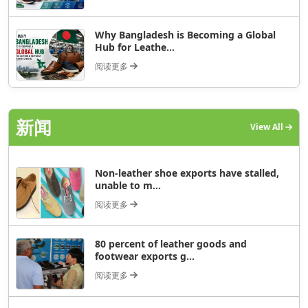
Why Bangladesh is Becoming a Global
Hub for Leathe...
阅读更多
新闻
View All
Non-leather shoe exports have stalled,
unable to m...
阅读更多
80 percent of leather goods and
footwear exports g...
阅读更多