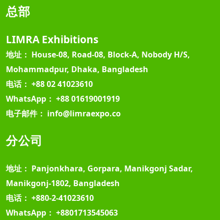
总部
LIMRA Exhibitions
地址：
House-08, Road-08, Block-A, Nobody H/S,
Mohammadpur, Dhaka, Bangladesh
电话：
+88 02 41023610
WhatsApp：
+88 01619001919
电子邮件：
info@limraexpo.co
分公司
地址：
Panjonkhara, Gorpara, Manikgonj Sadar,
Manikgonj-1802, Bangladesh
电话：
+880-2-41023610
WhatsApp：
+8801713545063