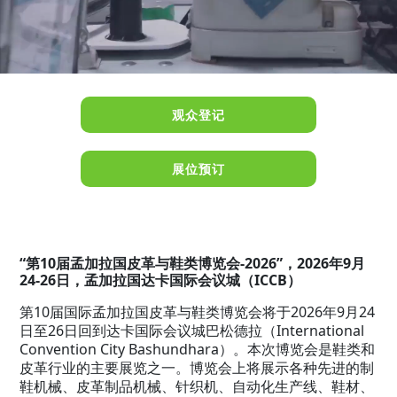
观众登记
展位预订
“第10届孟加拉国皮革与鞋类博览会-2026”，2026年9月
24-26日，孟加拉国达卡国际会议城（ICCB）
第
10
届国
2026
年
9
月
24
际孟加拉国皮革与鞋类博览会将于
日至
26
日回到达卡国
International
际会议城巴松德拉（
Convention City Bashundhara
）。本次博
览会是鞋类和
皮革行业的主要展览之一。博览会上将展示各种先进的制
鞋机械、皮革制品机械、针织机、自动化生产线、鞋材、